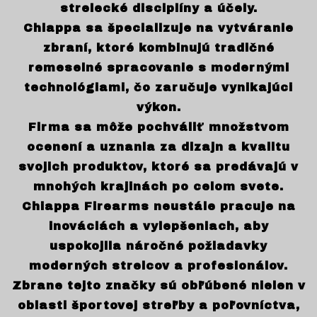
strelecké disciplíny a účely.
Chiappa sa špecializuje na vytváranie
zbraní, ktoré kombinujú tradičné
remeselné spracovanie s modernými
technológiami, čo zaručuje vynikajúci
výkon.
Firma sa môže pochváliť množstvom
ocenení a uznania za dizajn a kvalitu
svojich produktov, ktoré sa predávajú v
mnohých krajinách po celom svete.
Chiappa Firearms neustále pracuje na
inováciách a vylepšeniach, aby
uspokojila náročné požiadavky
moderných strelcov a profesionálov.
Zbrane tejto značky sú obľúbené nielen v
oblasti športovej streľby a poľovníctva,