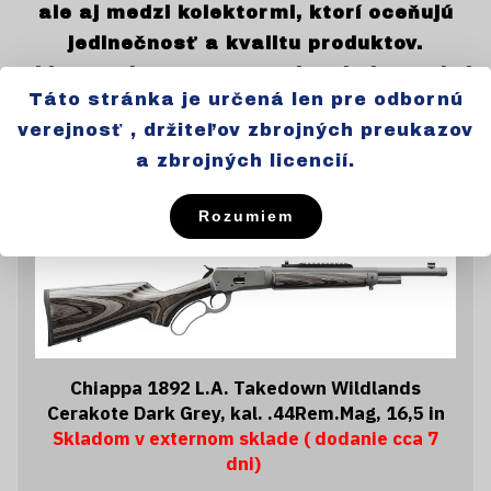
ale aj medzi kolektormi, ktorí oceňujú
jedinečnosť a kvalitu produktov.
Chiappa Firearms sa zaviazala k vysokej
Táto stránka je určená len pre odbornú
úrovni kontroly kvality a poskytovaniu
verejnosť , držiteľov zbrojných preukazov
vynikajúcich produktov, ktoré spĺňajú
a zbrojných licencií.
požiadavky aj najnáročnejších
zákazníkov.
Rozumiem
Chiappa 1892 L.A. Takedown Wildlands
Cerakote Dark Grey, kal. .44Rem.Mag, 16,5 in
Skladom v externom sklade ( dodanie cca 7
dni)