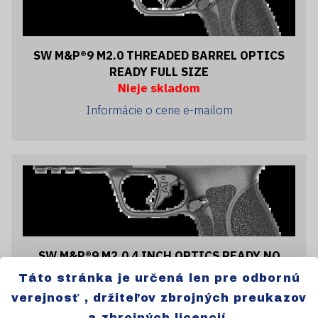
SW M&P®9 M2.0 THREADED BARREL OPTICS
READY FULL SIZE
Nieje skladom
Informácie o cene e-mailom
SW M&P®9 M2.0 4 INCH OPTICS READY NO
THUMB SAFETY COMPACT SERIES
Táto stránka je určená len pre odbornú
Nieje skladom
verejnosť , držiteľov zbrojných preukazov
Informácie o cene e-mailom
a zbrojných licencií.