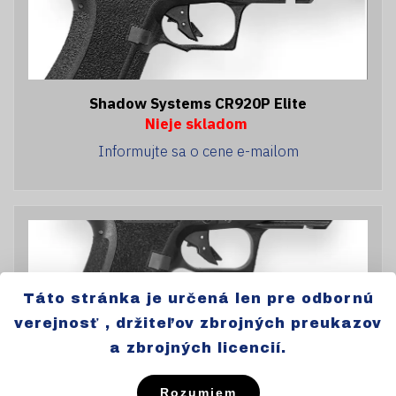
Shadow Systems CR920P Elite
Nieje skladom
Informujte sa o cene e-mailom
Táto stránka je určená len pre odbornú
verejnosť , držiteľov zbrojných preukazov
Shadow Systems CR920X Elite
a zbrojných licencií.
Nieje skladom
Informujte sa o cene e-mailom
Rozumiem