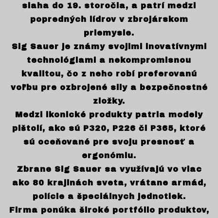
siaha do 19. storočia, a patrí medzi
popredných lídrov v zbrojárskom
priemysle.
Sig Sauer je známy svojimi inovatívnymi
technológiami a nekompromisnou
kvalitou, čo z neho robí preferovanú
voľbu pre ozbrojené sily a bezpečnostné
zložky.
Medzi ikonické produkty patria modely
pištolí, ako sú P320, P226 či P365, ktoré
sú oceňované pre svoju presnosť a
ergonómiu.
Zbrane Sig Sauer sa využívajú vo viac
ako 80 krajinách sveta, vrátane armád,
polície a špeciálnych jednotiek.
Firma ponúka široké portfólio produktov,