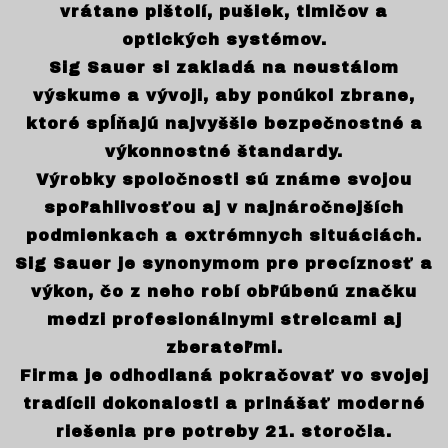
vrátane pištolí, pušiek, tlmičov a
optických systémov.
Sig Sauer si zakladá na neustálom
výskume a vývoji, aby ponúkol zbrane,
ktoré spĺňajú najvyššie bezpečnostné a
výkonnostné štandardy.
Výrobky spoločnosti sú známe svojou
spoľahlivosťou aj v najnáročnejších
podmienkach a extrémnych situáciách.
Sig Sauer je synonymom pre precíznosť a
výkon, čo z neho robí obľúbenú značku
medzi profesionálnymi strelcami aj
zberateľmi.
Firma je odhodlaná pokračovať vo svojej
tradícii dokonalosti a prinášať moderné
riešenia pre potreby 21. storočia.