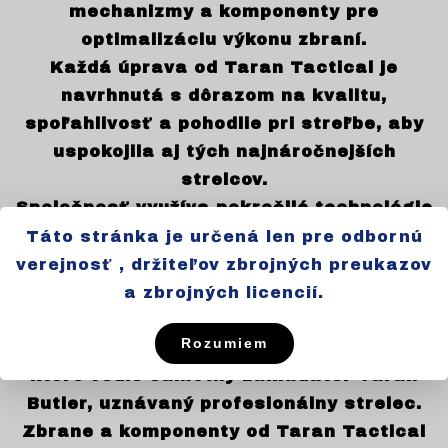
mechanizmy a komponenty pre
optimalizáciu výkonu zbraní.
Každá úprava od Taran Tactical je
navrhnutá s dôrazom na kvalitu,
spoľahlivosť a pohodlie pri streľbe, aby
uspokojila aj tých najnáročnejších
strelcov.
Spoločnosť využíva pokročilé technológie
a skúsenosti profesionálnych strelcov na
Táto stránka je určená len pre odbornú
vývoj produktov, ktoré zvyšujú efektivitu
verejnosť , držiteľov zbrojných preukazov
a presnosť streľby.
a zbrojných licencií.
Taran Tactical Innovations ponúka
Rozumiem
tréningové programy a strelecké kurzy,
ktoré vedie samotný zakladateľ Taran
Butler, uznávaný profesionálny strelec.
Zbrane a komponenty od Taran Tactical