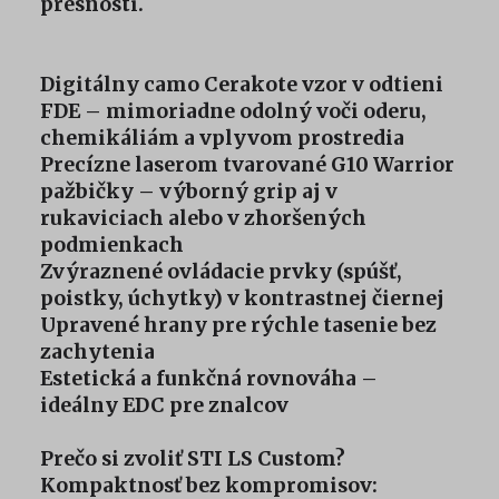
presnosti.
Digitálny camo Cerakote vzor v odtieni
FDE – mimoriadne odolný voči oderu,
chemikáliám a vplyvom prostredia
Precízne laserom tvarované G10 Warrior
pažbičky – výborný grip aj v
rukaviciach alebo v zhoršených
podmienkach
Zvýraznené ovládacie prvky (spúšť,
poistky, úchytky) v kontrastnej čiernej
Upravené hrany pre rýchle tasenie bez
zachytenia
Estetická a funkčná rovnováha –
ideálny EDC pre znalcov
Prečo si zvoliť STI LS Custom?
Kompaktnosť bez kompromisov: