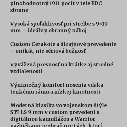
plnohodnotný 1911 pocit v tele EDC
zbrane
Vysoká spoľahlivosť pri strelbe s 9×19
mm – ideálny obranný náboj
Custom Cerakote a dizajnové prevedenie
– unikát, nie sériová bežnosť
Vyvážená presnosť na krátke aj stredné
vzdialenosti
Výnimočný komfort nosenia vďaka
tenkému rámu a nízkej hmotnosti
Moderná klasika vo vojenskom štýle
STI LS 9 mm v custom prevedení s
digitálnou kamuflážou a Warrior
pažbičkami je zbraň pre tých, ktorí