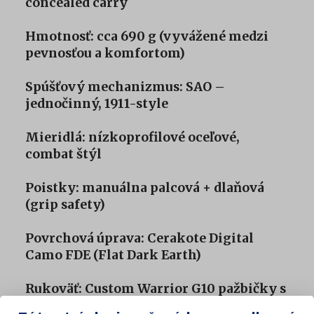
concealed carry
Hmotnosť: cca 690 g (vyvážené medzi
pevnosťou a komfortom)
Spúšťový mechanizmus: SAO –
jednočinný, 1911-style
Mieridlá: nízkoprofilové oceľové,
combat štýl
Poistky: manuálna palcová + dlaňová
(grip safety)
Povrchová úprava: Cerakote Digital
Camo FDE (Flat Dark Earth)
Rukoväť: Custom Warrior G10 pažbičky s
protisklzovým 3D vzorom