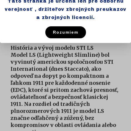
Táto stránka je určená len pre odbornú
verejnosť , držiteľov zbrojných preukazov
Záver: odľahčený, s úchopovým
ryhovaním pre istú manipuláciu
a zbrojných licencií.
Rozumiem
História a vývoj modelu STI LS
Model LS (Lightweight Slimline) bol
vyvinutý americkou spoločnosťou STI
International (dnes Staccato), ako
odpoveď na dopyt po kompaktnom a
ľahkom 1911 pre každodenné nosenie
(EDC), ktoré si pritom zachová presnosť,
ovládateľnosť a bezpečnosť klasickej
1911. Na rozdiel od tradičných
plnorozmerových 1911 je model LS
značne odľahčený a zúžený, bez
kompromisov v oblasti ovládania alebo