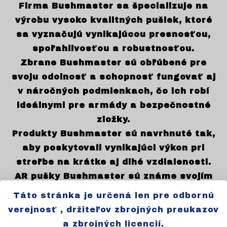
Firma Bushmaster sa špecializuje na
výrobu vysoko kvalitných pušiek, ktoré
sa vyznačujú vynikajúcou presnosťou,
spoľahlivosťou a robustnosťou.
Zbrane Bushmaster sú obľúbené pre
svoju odolnosť a schopnosť fungovať aj
v náročných podmienkach, čo ich robí
ideálnymi pre armády a bezpečnostné
zložky.
Produkty Bushmaster sú navrhnuté tak,
aby poskytovali vynikajúci výkon pri
streľbe na krátke aj dlhé vzdialenosti.
AR pušky Bushmaster sú známe svojím
ergonomickým dizajnom, ktorý zaručuje
Táto stránka je určená len pre odbornú
pohodlné a presné ovládanie zbrane.
verejnosť , držiteľov zbrojných preukazov
Firma sa zameriava na vývoj a výrobu
a zbrojných licencií.