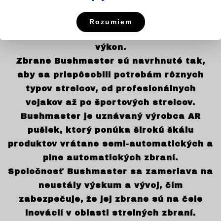
zbraní, ktoré kombinujú moderné
technológie s osvedčenými dizajnovými
Rozumiem
prvkami, čím dosahujú vysokú kvalitu a
výkon.
Zbrane Bushmaster sú navrhnuté tak,
aby sa prispôsobili potrebám rôznych
typov strelcov, od profesionálnych
vojakov až po športových strelcov.
Bushmaster je uznávaný výrobca AR
pušiek, ktorý ponúka širokú škálu
produktov vrátane semi-automatických a
plne automatických zbraní.
Spoločnosť Bushmaster sa zameriava na
neustály výskum a vývoj, čím
zabezpečuje, že jej zbrane sú na čele
inovácií v oblasti strelných zbraní.