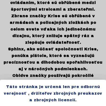
ovládaním, ktoré sú obľúbené medzi
športovými strelcami a zberateľmi.
Zbrane značky Kriss sú obľúbené v
armádach a policajných zložkách po
celom svete vďaka ich jedinečnému
dizajnu, ktorý znižuje spätný ráz a
zlepšuje ovládateľnosť.
Sphinx, ako súčasť spoločnosti Kriss,
ponúka pištole, ktoré sa vyznačujú
precíznosťou a dlhodobou spoľahlivosťou
aj v náročných podmienkach.
Obidve značky používajú pokročilé
materiály a technológie, aby zabezpečili,
Táto stránka je určená len pre odbornú
že ich produkty sú nielen výkonné, ale aj
verejnosť , držiteľov zbrojných preukazov
odolné a bezpečné pri používaní.
a zbrojných licencií.
Kriss a Sphinx neustále investujú do