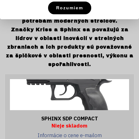
výskumu a vývoja, čím neustále zlepšujú
Rozumiem
svoje produkty a prispôsobujú ich
potrebám moderných strelcov.
Značky Kriss a Sphinx sa považujú za
lídrov v oblasti inovácií v strelných
zbraniach a ich produkty sú považované
za špičkové v oblasti presnosti, výkonu a
spoľahlivosti.
SPHINX SDP COMPACT
Nieje skladom
Informácie o cene e-mailom