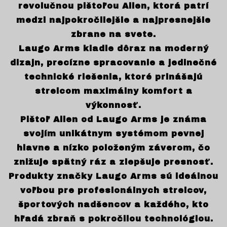
revolučnou pištoľou Alien, ktorá patrí
medzi najpokročilejšie a najpresnejšie
zbrane na svete.
Laugo Arms kladie dôraz na moderný
dizajn, precízne spracovanie a jedinečné
technické riešenia, ktoré prinášajú
strelcom maximálny komfort a
výkonnosť.
Pištoľ Alien od Laugo Arms je známa
svojím unikátnym systémom pevnej
hlavne a nízko položeným záverom, čo
znižuje spätný ráz a zlepšuje presnosť.
Produkty značky Laugo Arms sú ideálnou
voľbou pre profesionálnych strelcov,
športových nadšencov a každého, kto
hľadá zbraň s pokročilou technológiou.