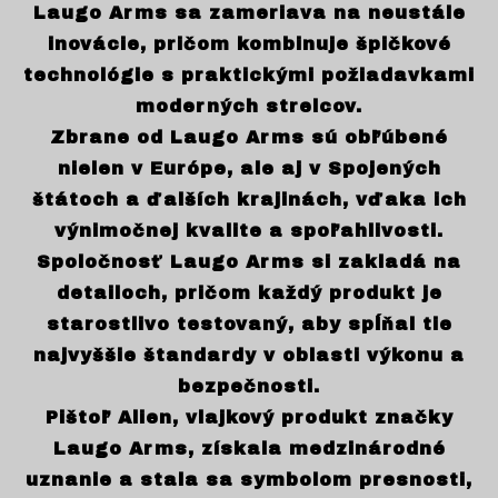
Laugo Arms sa zameriava na neustále
inovácie, pričom kombinuje špičkové
technológie s praktickými požiadavkami
moderných strelcov.
Zbrane od Laugo Arms sú obľúbené
nielen v Európe, ale aj v Spojených
štátoch a ďalších krajinách, vďaka ich
výnimočnej kvalite a spoľahlivosti.
Spoločnosť Laugo Arms si zakladá na
detailoch, pričom každý produkt je
starostlivo testovaný, aby spĺňal tie
najvyššie štandardy v oblasti výkonu a
bezpečnosti.
Pištoľ Alien, vlajkový produkt značky
Laugo Arms, získala medzinárodné
uznanie a stala sa symbolom presnosti,