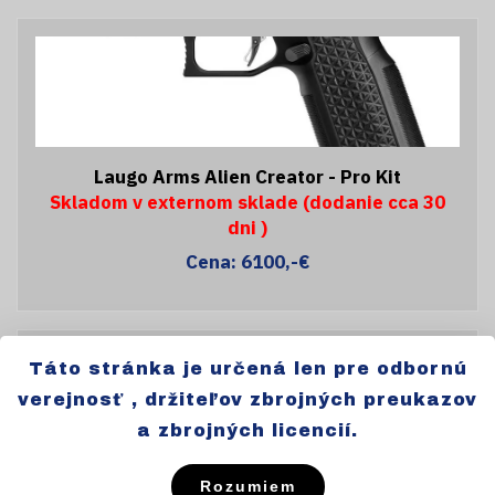
Laugo Arms Alien Creator - Pro Kit
Skladom v externom sklade (dodanie cca 30
dni )
Cena: 6100,-€
Táto stránka je určená len pre odbornú
verejnosť , držiteľov zbrojných preukazov
a zbrojných licencií.
Laugo Arms Alien - Full Kit
Rozumiem