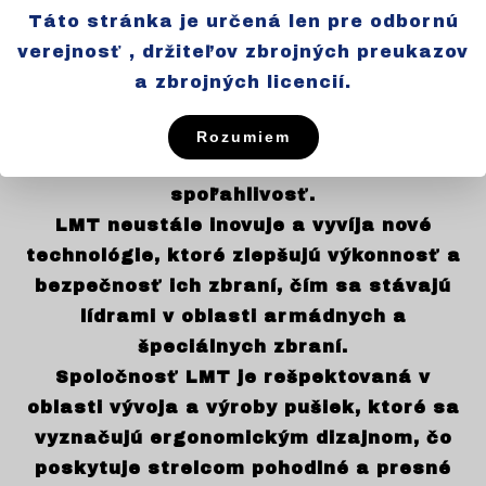
obľúbené medzi profesionálnymi
Táto stránka je určená len pre odbornú
vojenskými a policajnými jednotkami.
verejnosť , držiteľov zbrojných preukazov
Zbrane LMT sú vyrobené z kvalitných
a zbrojných licencií.
materiálov a sú testované na vysokú
odolnosť proti opotrebeniu, čo
Rozumiem
zabezpečuje ich dlhú životnosť a
spoľahlivosť.
LMT neustále inovuje a vyvíja nové
technológie, ktoré zlepšujú výkonnosť a
bezpečnosť ich zbraní, čím sa stávajú
lídrami v oblasti armádnych a
špeciálnych zbraní.
Spoločnosť LMT je rešpektovaná v
oblasti vývoja a výroby pušiek, ktoré sa
vyznačujú ergonomickým dizajnom, čo
poskytuje strelcom pohodlné a presné