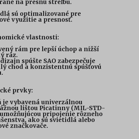
ané na presnú streľbu.
dlá sú optimalizované pre
ové využitie a presnosť.
omické vlastnosti:
ený rám pre lepší úchop a nižší
ý ráz.
dizajn spúšte SAO zabezpečuje
lý chod a konzistentnú spúšťovú
.
cké prvky:
 je vybavená univerzálnou
žnou lištou Picatinny (MIL-STD-
, umožňujúcou pripojenie rôzneho
ušenstva, ako sú svietidlá alebo
ové značkovače.