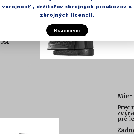
verejnosť , držiteľov zbrojných preukazov a
zbrojných licencií.
ý
ky.
Rozumiem
ými
pší
Mieri
Predn
zvýr
pre l
Zadné