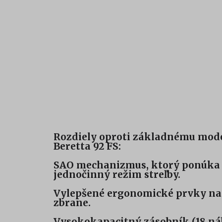
Rozdiely oproti základnému mod
Beretta 92 FS:
SAO mechanizmus, ktorý ponúka 
jednočinný režim streľby.
Vylepšené ergonomické prvky na 
zbrane.
Vysokokapacitný zásobník (18 ná