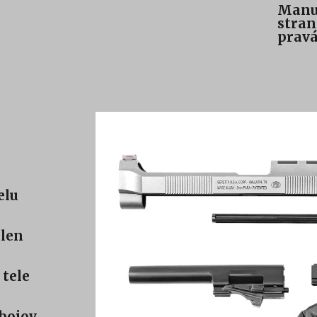
Manuá
stran
pravá
elu
len
tele
bojov