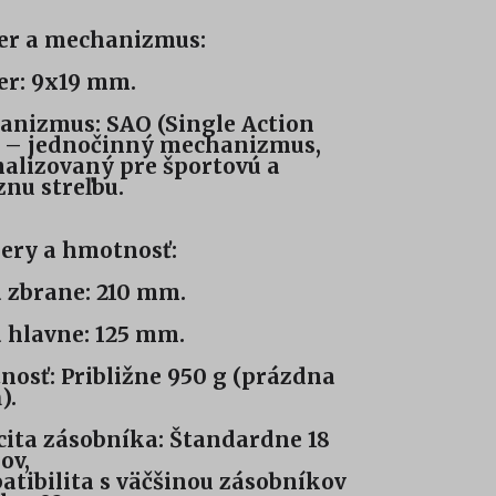
er a mechanizmus:
er: 9x19 mm.
nizmus: SAO (Single Action
 – jednočinný mechanizmus,
alizovaný pre športovú a
znu streľbu.
ery a hmotnosť:
 zbrane: 210 mm.
 hlavne: 125 mm.
osť: Približne 950 g (prázdna
).
ita zásobníka: Štandardne 18
ov,
tibilita s väčšinou zásobníkov