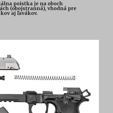
lna poistka je na oboch
ách (obojstranná), vhodná pre
kov aj ľavákov.