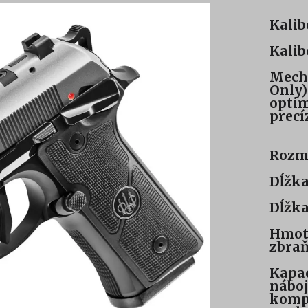
Kalib
Kalib
Mecha
Only)
optim
precí
Rozm
Dĺžka
Dĺžka
Hmotn
zbraň
Kapac
náboj
kompa