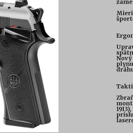
zamer
Mieri
šport
Ergon
Uprav
spätn
Nový 
plynu
dráhu
Takti
Zbraň
montá
1913)
prísl
laser