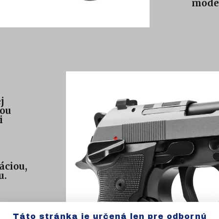
model
j
vou
i
,
áciou,
u.
ózii.
Táto stránka je určená len pre odbornú