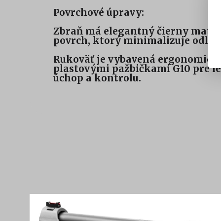
Povrchové úpravy:
Zbraň má elegantný čierny matn
povrch, ktorý minimalizuje odles
Rukoväť je vybavená ergonomick
plastovými pažbičkami G10 pre le
úchop a kontrolu.