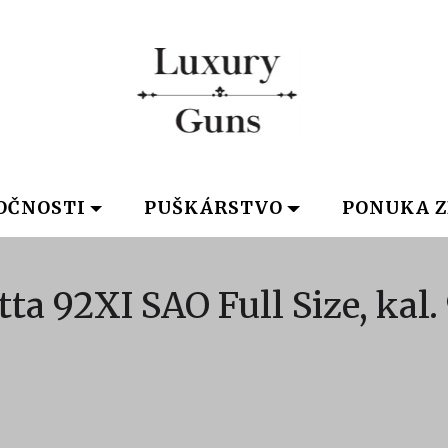
OČNOSTI
PUŠKÁRSTVO
PONUKA Z
tta 92XI SAO Full Size, kal.