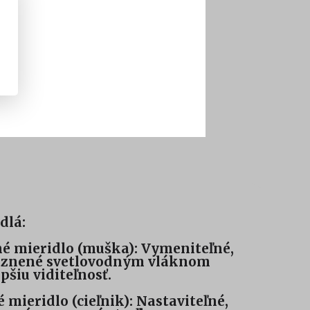
dlá:
é mieridlo (muška): Vymeniteľné,
aznené svetlovodným vláknom
epšiu viditeľnosť.
 mieridlo (cieľnik): Nastaviteľné,