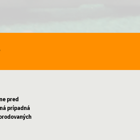
O
ne pred
aná prípadná
korodovaných