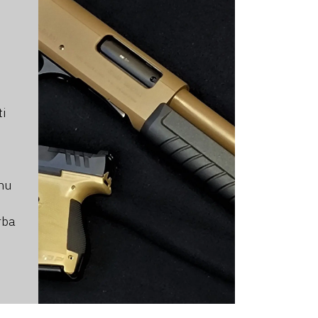
ti
chu
rba