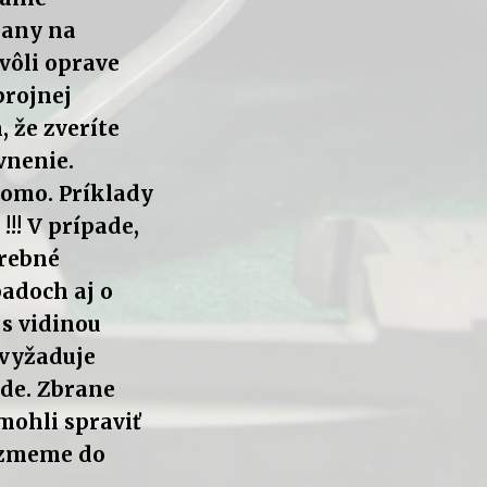
rany na
vôli oprave
brojnej
, že zveríte
vnenie.
omo. Príklady
!!! V prípade,
trebné
padoch aj o
s vidinou
 vyžaduje
de. Zbrane
mohli spraviť
ezmeme do