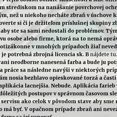
ým strediskom na nanášanie povrchovej och
ým, než u niekoho necháte zbraň v úschove k
overte si či je držiteľom príslušnej skupiny z
) aby ste sa sami nedostali do problémov. Tým
vu osobe alebo firme, ktorá na to nemá oprá
rotizákonne v mnohých prípadoch žiaľ neved
 je potrebná zbrojná licencia sk. B
nájdete tu.
rani neodborne nanesená farba a bude ju po
na práce sa následne navýši v niektorých prí
ám nosia bezhlavo opieskované torzá a časti 
aplikácia lacnejšia. Nebude. Aplikácia farieb
dôležitých postupov v správnom časovom sle
servisu ako celok v pôvodom stave aby sme 
ko má byť. V opačnom prípade zbraň ani nev