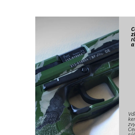
C
z
r
a
Vď
ke
zvy
Ce
sú