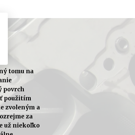
bný tomu na
anie
ý povrch
iť použitím
vne zvoleným a
mozrejme za
e už niekoľko
iálne