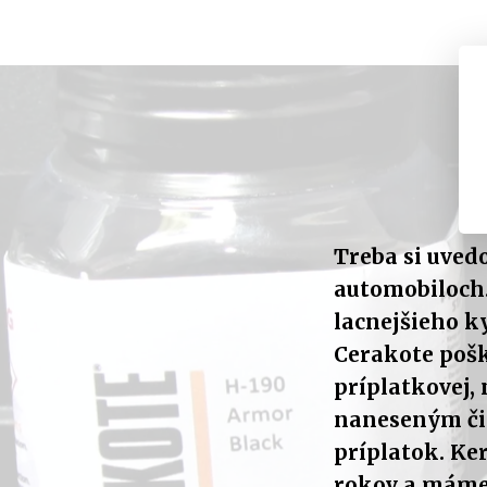
Treba si uved
automobiloch
lacnejšieho k
Cerakote pošk
príplatkovej, 
naneseným čis
príplatok. Ke
rokov a máme 