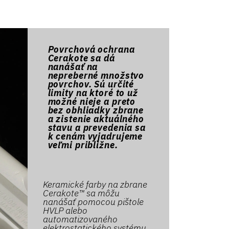
Povrchová ochrana
Cerakote sa dá
nanášať na
nepreberné množstvo
povrchov. Sú určité
limity na ktoré to už
možné nieje a preto
bez obhliadky zbrane
a zistenie aktuálného
stavu a prevedenia sa
k cenám vyjadrujeme
veľmi približne.
Keramické farby na zbrane
Cerakote™ sa môžu
nanášať pomocou pištole
HVLP alebo
automatizovaného
elektrostatického systému.