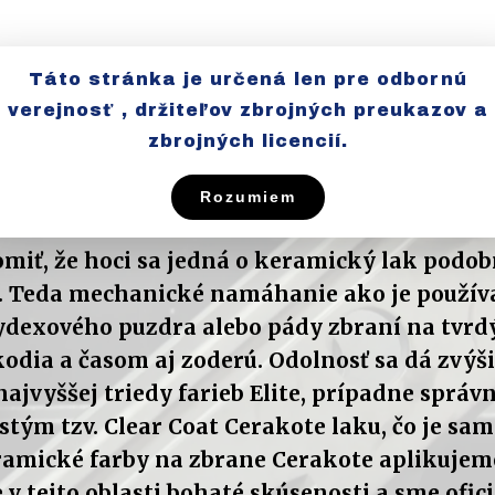
Táto stránka je určená len pre odbornú
verejnosť , držiteľov zbrojných preukazov a
zbrojných licencií.
Cerakote Firearms coating
Rozumiem
Luxury Guns
omiť, že hoci sa jedná o keramický lak podo
. Teda mechanické namáhanie ako je použív
ydexového puzdra alebo pády zbraní na tvrd
odia a časom aj zoderú. Odolnosť sa dá zvýš
najvyššej triedy farieb Elite, prípadne sprá
tým tzv. Clear Coat Cerakote laku, čo je sa
ramické farby na zbrane Cerakote aplikujem
v tejto oblasti bohaté skúsenosti a sme ofic