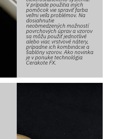
V prípade použitia iných
pomôcok vie spraviť farba
veľmi veľa problémov. Na
dosiahnutie
neobmedzených možností
povrchových úprav a vzorov
sa môžu použiť jednotlivé
alebo viac vrstvové nátery,
prípadne ich kombinácie a
šablóny vzorov. Ako novinka
je v ponuke technológia
Cerakote FX.