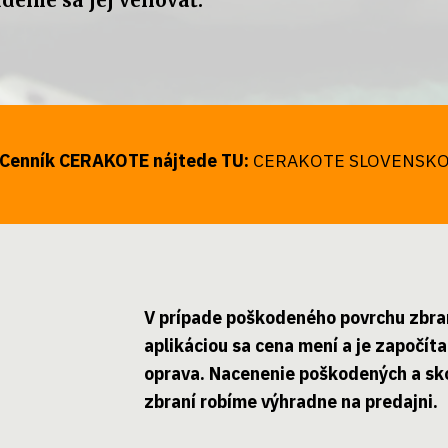
udeme sa jej venovať.
Cenník CERAKOTE nájtede TU:
CERAKOTE SLOVENSK
V prípade poškodeného povrchu zbra
aplikáciou sa cena mení a je započít
oprava. Nacenenie poškodených a s
zbraní robíme výhradne na predajni.