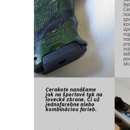
lep
Ce
nan
spo
ko
úp
na
na
pr
nát
la
po
sk
Cerakote nanášame
jak na športové tak na
lovecké zbrane. Či už
jednofarebne alebo
kombináciou farieb.