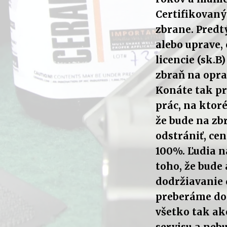
Certifikovan
zbrane. Predt
alebo uprave, 
licencie (sk.B
zbraň na opra
Konáte tak p
prác, na ktoré
že bude na zb
odstrániť, ce
100%. Ľudia n
toho, že bude 
dodržiavanie 
preberáme do 
všetko tak a