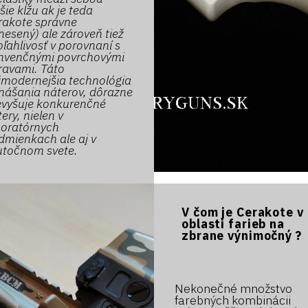
šie kĺžu ak je teda
rakote správne
esený) ale zároveň tiež
ľahlivosť v porovnaní s
nvenčnými povrchovými
ravami. Táto
jmodernejšia technológia
nášania náterov, dôrazne
evyšuje konkurenčné
ery, nielen v
boratórnych
dmienkach ale aj v
utočnom svete.
V čom je Cerakote v
oblasti farieb na
zbrane výnimočný ?
Nekonečné množstvo
farebných kombinácii