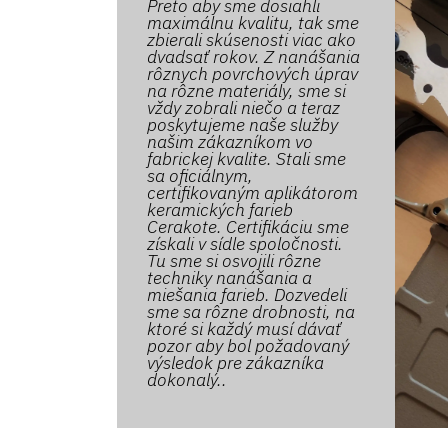
Preto aby sme dosiahli
maximálnu kvalitu, tak sme
zbierali skúsenosti viac ako
dvadsať rokov. Z nanášania
rôznych povrchových úprav
na rôzne materiály, sme si
vždy zobrali niečo a teraz
poskytujeme naše služby
našim zákazníkom vo
fabrickej kvalite. Stali sme
sa oficiálnym,
certifikovaným aplikátorom
keramických farieb
Cerakote. Certifikáciu sme
získali v sídle spoločnosti.
Tu sme si osvojili rôzne
techniky nanášania a
miešania farieb. Dozvedeli
sme sa rôzne drobnosti, na
ktoré si každý musí dávať
pozor aby bol požadovaný
výsledok pre zákazníka
dokonalý..