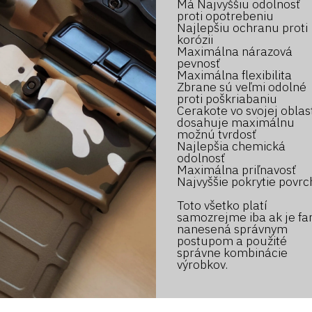
Má Najvyššiu odolnosť
proti opotrebeniu
Najlepšiu ochranu proti
korózii
Maximálna nárazová
pevnosť
Maximálna flexibilita
Zbrane sú veľmi odolné
proti poškriabaniu
Cerakote vo svojej oblas
dosahuje maximálnu
možnú tvrdosť
Najlepšia chemická
odolnosť
Maximálna priľnavosť
Najvyššie pokrytie povr
Toto všetko platí
samozrejme iba ak je fa
nanesená správnym
postupom a použité
správne kombinácie
výrobkov.