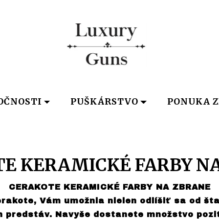
OČNOSTI
PUŠKÁRSTVO
PONUKA Z
E KERAMICKÉ FARBY N
CERAKOTE KERAMICKÉ FARBY NA ZBRANE
akote, Vám umožnia nielen odlíšiť sa od št
h predstáv. Navyše dostanete množstvo pozití