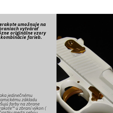
erakote umožnuje na
braniach vytvárať
ôzne originálne vzory
 kombinácie farieb.
aka jedinečnému
ramickému základu
šujú farby na zbrane
rakote™ u zbraní výkon (
čiastky medzi sebou