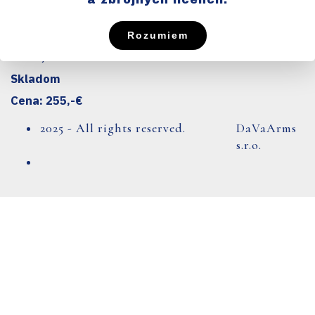
Pištoľ DUO
Rozumiem
r.v. 1948
kal. 6,35 Br.
Skladom
Cena: 255,-€
2025 - All rights reserved.
DaVaArms
s.r.o.