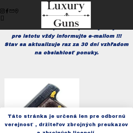
Dušek Opošno (DUO) krátke
zbrane použité
Ohľadom dostupnosti a presnej ceny sa
pre istotu vždy informujte e-mailom !!!
Stav sa aktualizuje raz za 30 dní vzhľadom
na obsiahlosť ponuky.
Táto stránka je určená len pre odbornú
verejnosť , držiteľov zbrojných preukazov
a zbrojných licencií.