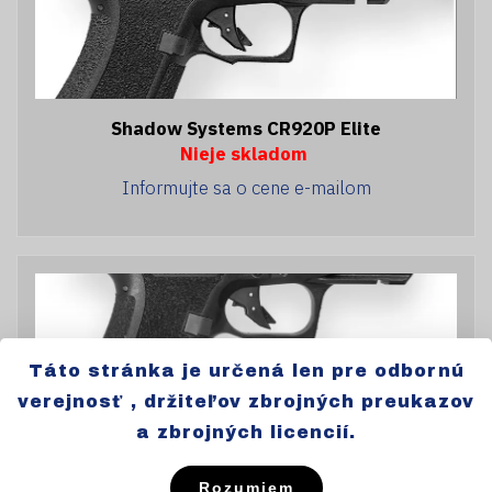
Shadow Systems CR920P Elite
Nieje skladom
Informujte sa o cene e-mailom
Táto stránka je určená len pre odbornú
verejnosť , držiteľov zbrojných preukazov
Shadow Systems CR920X Elite
a zbrojných licencií.
Nieje skladom
Informujte sa o cene e-mailom
Rozumiem