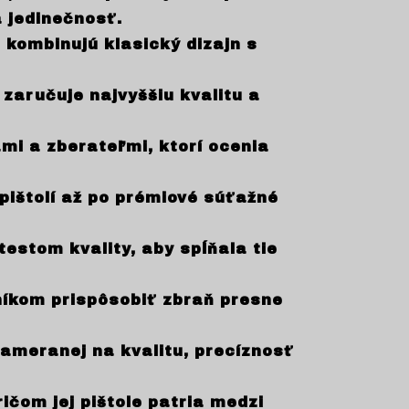
 jedinečnosť.
 kombinujú klasický dizajn s
zaručuje najvyššiu kvalitu a
mi a zberateľmi, ktorí ocenia
ištolí až po prémiové súťažné
estom kvality, aby spĺňala tie
níkom prispôsobiť zbraň presne
zameranej na kvalitu, precíznosť
ičom jej pištole patria medzi