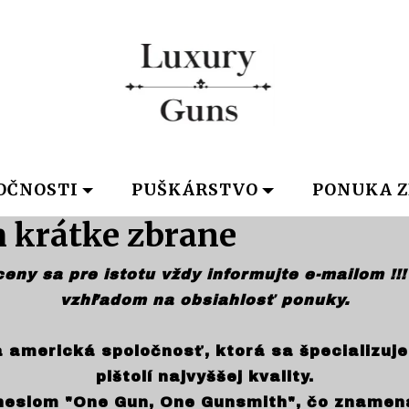
OČNOSTI
PUŠKÁRSTVO
PONUKA Z
 krátke zbrane
ny sa pre istotu vždy informujte e-mailom !!! 
vzhľadom na obsiahlosť ponuky.
 americká spoločnosť, ktorá sa špecializuj
pištolí najvyššej kvality.
heslom "One Gun, One Gunsmith", čo znamená,