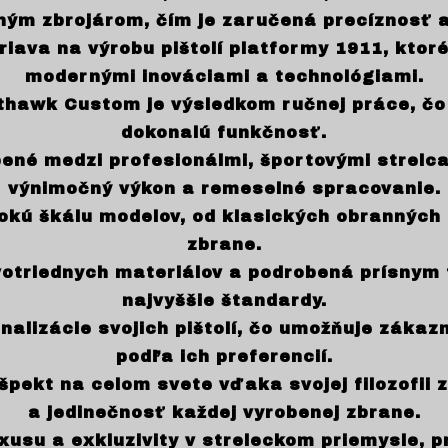
ným zbrojárom, čím je zaručená precíznosť a
va na výrobu pištolí platformy 1911, ktoré
modernými inováciami a technológiami.
thawk Custom je výsledkom ručnej práce, čo 
dokonalú funkčnosť.
ené medzi profesionálmi, športovými strelca
výnimočný výkon a remeselné spracovanie.
kú škálu modelov, od klasických obranných p
zbrane.
votriednych materiálov a podrobená prísnym t
najvyššie štandardy.
lizácie svojich pištolí, čo umožňuje zákaz
podľa ich preferencií.
pekt na celom svete vďaka svojej filozofii 
a jedinečnosť každej vyrobenej zbrane.
su a exkluzivity v streleckom priemysle, pr