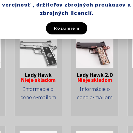
Informácie o
cene e-mailom
verejnosť , držiteľov zbrojných preukazov a
cene e-mailom
zbrojných licencií.
Rozumiem
Lady Hawk
Lady Hawk 2.0
Nieje skladom
Nieje skladom
Informácie o
Informácie o
cene e-mailom
cene e-mailom