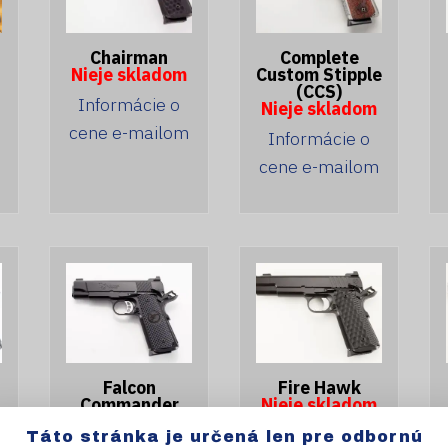
Chairman
Complete
Nieje skladom
Custom Stipple
(CCS)
Informácie o
Nieje skladom
cene e-mailom
Informácie o
cene e-mailom
Falcon
Fire Hawk
Commander
Nieje skladom
Nieje skladom
Informácie o
Táto stránka je určená len pre odbornú