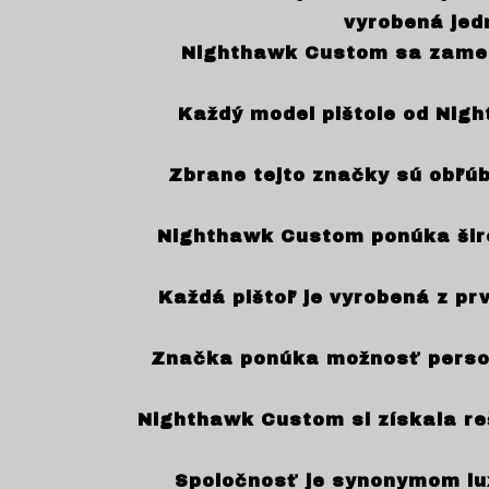
vyrobená jed
Nighthawk Custom sa zameria
Každý model pištole od Nigh
Zbrane tejto značky sú obľúb
Nighthawk Custom ponúka širo
Každá pištoľ je vyrobená z pr
Značka ponúka možnosť persona
Nighthawk Custom si získala reš
Spoločnosť je synonymom luxu