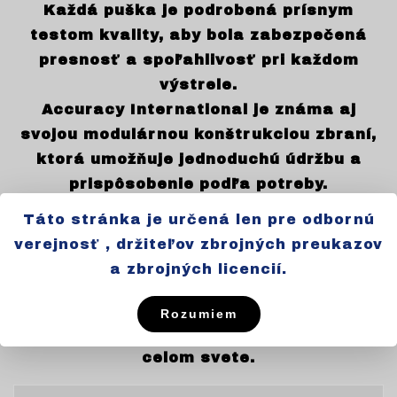
Každá puška je podrobená prísnym
testom kvality, aby bola zabezpečená
presnosť a spoľahlivosť pri každom
výstrele.
Accuracy International je známa aj
svojou modulárnou konštrukciou zbraní,
ktorá umožňuje jednoduchú údržbu a
prispôsobenie podľa potreby.
Firma si zakladá na neustálom vývoji a
Táto stránka je určená len pre odbornú
inováciách, aby poskytla zákazníkom
verejnosť , držiteľov zbrojných preukazov
najlepší možný výkon.
a zbrojných licencií.
Accuracy International je synonymom
pre dokonalosť v oblasti presnej streľby
Rozumiem
a získala si dôveru profesionálov po
celom svete.