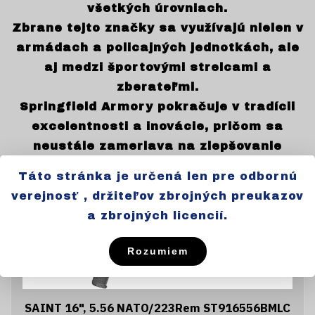
všetkých úrovniach.
Zbrane tejto značky sa využívajú nielen v
armádach a policajných jednotkách, ale
aj medzi športovými strelcami a
zberateľmi.
Springfield Armory pokračuje v tradícii
excelentnosti a inovácie, pričom sa
neustále zameriava na zlepšovanie
svojich produktov a prispôsobovanie ich
Táto stránka je určená len pre odbornú
moderným požiadavkám trhu.
verejnosť , držiteľov zbrojných preukazov
a zbrojných licencií.
Rozumiem
SAINT 16", 5.56 NATO/223Rem ST916556BMLC