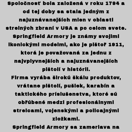
Spoločnosť bola založená v roku 1794 a
od tej doby sa stala jedným z
najuznávanejších mien v oblasti
strelných zbraní v USA a po celom svete.
Springfield Armory je známy svojimi
ikonickými modelmi, ako je pištoľ 1911,
ktorá je považovaná za jednu z
najvplyvnejších a najuznávanejších
pištolí v histórii.
Firma vyrába širokú škálu produktov,
vrátane pištolí, pušiek, karabín a
taktického príslušenstva, ktoré sú
obľúbené medzi profesionálnymi
strelcami, vojenskými a policajnými
zložkami.
Springfield Armory sa zameriava na